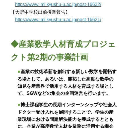
https://www.imi.kyushu-u.ac.jp/post-16632/
【大野中学校出前授業報告】
https://www.imi.kyushu-u.ac.jp/post-16621/
◆産業数学人材育成プロジェ
クト第2期の事業計画
●
産業の技術革新を創出する新しい数学を開拓す
る場として、あるいは、開拓した高度な数学の
知見を産業界で活用する人材を育成する場とし
て、SGWなどの集会の企画運営を行います。
●
博士課程学生の長期インターンシップや社会人
ドクター受け入れを展開することで、学生の産
業現場における問題解決能力を養成するととも
に、企業が高度数学人材を業務に活用する機会