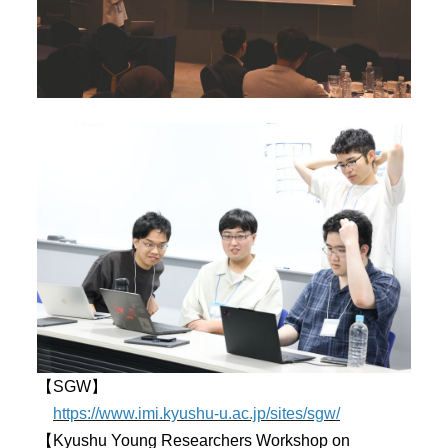
【SGW】
https://www.imi.kyushu-u.ac.jp/sites/sgw/
【Kyushu Young Researchers Workshop on