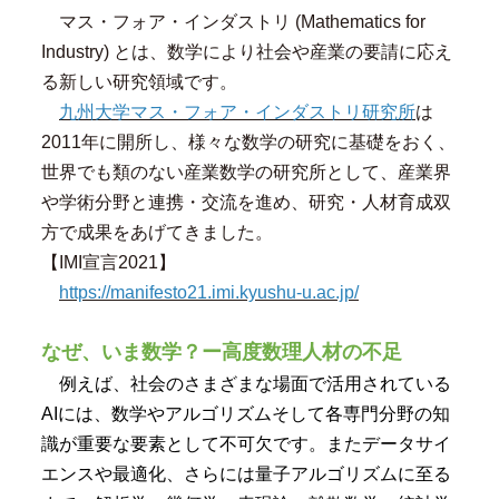
マス・フォア・インダストリ (Mathematics for
Industry) とは、数学により社会や産業の要請に応え
る新しい研究領域です。
九州大学マス・フォア・インダストリ研究所
は
2011年に開所し、様々な数学の研究に基礎をおく、
世界でも類のない産業数学の研究所として、産業界
や学術分野と連携・交流を進め、研究・人材育成双
方で成果をあげてきました。
【IMI宣言2021】
https://manifesto21.imi.kyushu-u.ac.jp/
なぜ、いま数学？ー高度数理人材の不足
例えば、社会のさまざまな場面で活用されている
AIには、数学やアルゴリズムそして各専門分野の知
識が重要な要素として不可欠です。またデータサイ
エンスや最適化、さらには量子アルゴリズムに至る