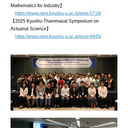
Mathematics for Industry】
https://www.jgmi.kyushu-u.ac.jp/post-5719/
【2025 Kyushu-Thammasat Symposium on
Actuarial Science】
https://www.jgmi.kyushu-u.ac.jp/post-6945/