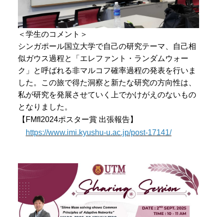
＜学生のコメント＞
シンガポール国立大学で自己の研究テーマ、自己相
似ガウス過程と「エレファント・ランダムウォー
ク」と呼ばれる非マルコフ確率過程の発表を行いま
した。この旅で得た洞察と新たな研究の方向性は、
私が研究を発展させていく上でかけがえのないもの
となりました。
【FMfI2024ポスター賞 出張報告】
https://www.imi.kyushu-u.ac.jp/post-17141/