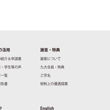
の活用
謝意・特典
の紹介＆申請書
謝意について
者・学生等の声
九大会員・特典
者一覧
ご芳名
報告書
税制上の優遇措置
ク
English