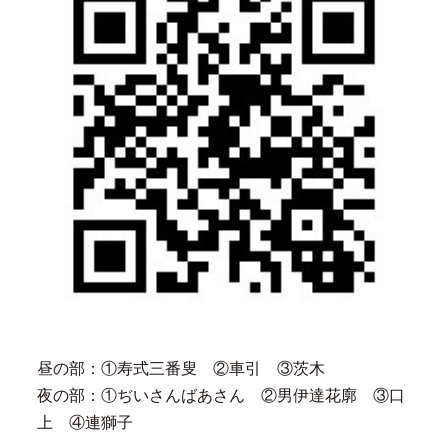
昼の部：①寿式三番叟 ②車引 ③茨木
夜の部：①ぢいさんばあさん ②男伊達花廓 ③口
上 ④連獅子