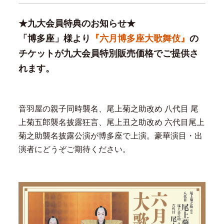
★九大会員特典のお知らせ★
「博多座」様より
『六月博多座大歌舞伎』
の
チケットが九大会員特別販売価格でご提供さ
れます。
音羽屋の親子同時襲名、尾上菊之助改め 八代目 尾
上菊五郎
襲名披露狂言、尾上丑之助改め 六代目尾上
菊之助襲名披露公演
が博多座で上演。豪華演目・出
演者にどうぞご期待ください。