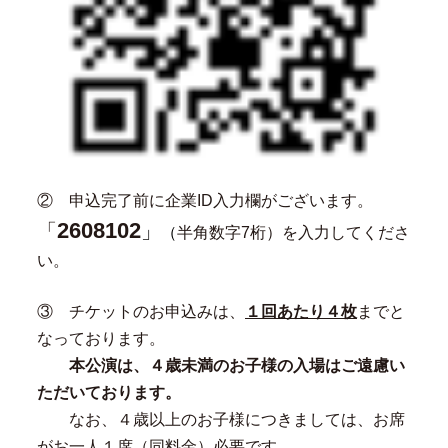
② 申込完了前に企業ID入力欄がございます。
2608102
「
」
（
半角数字7桁）を入力してくださ
い。
③ チケットのお申込みは、
１回あたり４枚
までと
なっております。
本公演は、４歳未満のお子様の入場はご遠慮い
ただいております。
なお、４歳以上のお子様につきましては、お席
がお一人１席（同料金）必要です。