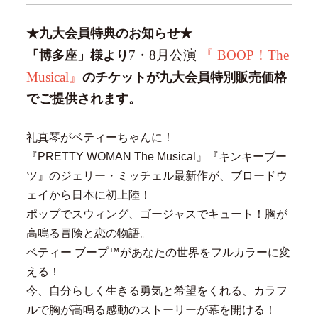
★九大会員特典のお知らせ★
7
・8月公演
『 BOOP！The
「博多座」様より
Musical』
のチケットが九大会員特別販売価格
でご提供されます。
礼真琴がベティーちゃんに！
『PRETTY WOMAN The Musical』『キンキーブー
ツ』のジェリー・ミッチェル最新作が、ブロードウ
ェイから日本に初上陸！
ポップでスウィング、ゴージャスでキュート！胸が
高鳴る冒険と恋の物語。
ベティー ブープ™があなたの世界をフルカラーに変
える！
今、自分らしく生きる勇気と希望をくれる、カラフ
ルで胸が高鳴る感動のストーリーが幕を開ける！