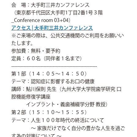
会 場：大手町三井カンファレンス
（東京都千代田区大手町1丁目2番1号３階
_Conference room 03+04）
アクセス | 大手町三井カンファレンス
※ご来場の際は、公共交通機関のご利用をお願いい
たします。
参加費：無料・要予約
定員：６０名（同伴者１名まで）
--------------------------------------------------------
第１部（１４：０５～１４：５０）
テーマ：認知症に影響するお口の健康
講師：鮎川保則 先生（九州大学大学院歯学研究 口
腔機能修復学講座
インプラント・義歯補綴学分野 教授）
第２部（１５：１０～１５：５５）
テーマ：人生１００年時代の終活について
～ 家族だけでなく自分の豊かな人生を過ご
す為の対策について ～