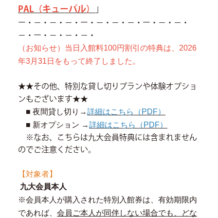
PAL（キューパル）
」
ー・－・－・－・ー・－・－・－・ー・－・－・
－・ー・－・－・－・
（お知らせ）当日入館料
100
円割引の特典は、
2026
年
3
月
31
日をもって終了しました。
★★その他、特別な貸し切りプランや体験オプショ
ンもございます★★
■
夜間貸し切り→
詳細はこちら（
PDF
）
■
新オプション →
詳細はこちら（
PDF
）
※なお、こちらは九大会員特典には含まれません
のでご注意ください。
【対象者】
九大会員本人
※会員本人が購入された特別入館券は、有効期限内
であれば、
会員ご本人が同伴しない場合でも、どな