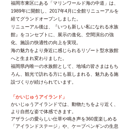
福岡市東区にある「マリンワールド海の中道」は、
1989
年に開館し、
2017
年
4
月に全館リニューアルを
経てグランドオープンしました。
リニューアル後は、『いつも新しい私になれる水族
館』をコンセプトに、展示の進化、空間演出の強
化、施設の快適性の向上を実現。
海の魅力をより身近に感じられるリゾート型水族館
へと生まれ変わりました。
福岡県内唯一の水族館として、地域の皆さまはもち
ろん、観光で訪れる方にも親しまれる、魅力ある施
設づくりが続けられています。
「かいじゅうアイランド」
かいじゅうアイランドでは、動物たちをより近く、
より自然な姿で体感できます。
アザラシの愛らしい仕草や鳴き声を
360
度楽しめる
「アイランドステージ」や、ケープペンギンの生息