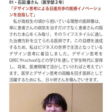
01・石田 廉さん（医学部２年）
「デザイン思考による日進月歩の医療イノベーショ
ンを目指して」
私が高校生の頃から抱いている理想の医師像は、
単に患者さんの病気を治すだけでなく患者さんの隠
された本心をくみ取り、そのライフスタイルに適し
た治療方針を立てられる医師です。この目標を達成
するため、私はビジネスの世界で主流となっている
デザイン思考に着目しました。デザイン思考を
QRECやi.schoolなどの学びを通して学生時代に習得
し、将来、医療現場で活かしていければと考えてい
ます。医学とデザイン思考の両輪を回す医師として
活躍するためにも、日々研さんを積んでいきます。