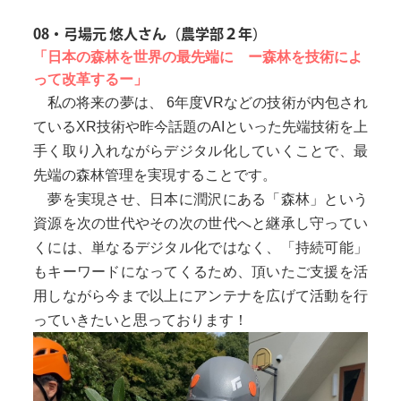
08・弓場元 悠人さん（農学部２年）
「日本の森林を世界の最先端に ー森林を技術によ
って改革するー」
私の将来の夢は、 6年度VRなどの技術が内包され
ているXR技術や昨今話題のAIといった先端技術を上
手く取り入れながらデジタル化していくことで、最
先端の森林管理を実現することです。
夢を実現させ、日本に潤沢にある「森林」という
資源を次の世代やその次の世代へと継承し守ってい
くには、単なるデジタル化ではなく、「持続可能」
もキーワードになってくるため、頂いたご支援を活
用しながら今まで以上にアンテナを広げて活動を行
っていきたいと思っております！