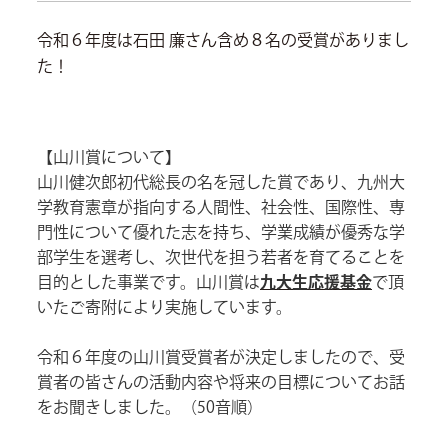
令和６年度は石田 廉さん含め８名の受賞がありまし
た！
【山川賞について】
山川健次郎初代総長の名を冠した賞であり、九州大
学教育憲章が指向する人間性、社会性、国際性、専
門性について優れた志を持ち、学業成績が優秀な学
部学生を選考し、次世代を担う若者を育てることを
目的とした事業です。山川賞は
九大生応援基金
で頂
いたご寄附により実施しています。
令和６年度の山川賞受賞者が決定しましたので、受
賞者の皆さんの活動内容や将来の目標についてお話
をお聞きしました。（50音順）