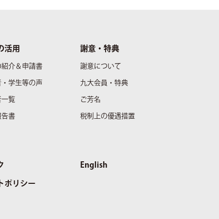
の活用
謝意・特典
の紹介＆申請書
謝意について
者・学生等の声
九大会員・特典
者一覧
ご芳名
報告書
税制上の優遇措置
ク
English
トポリシー