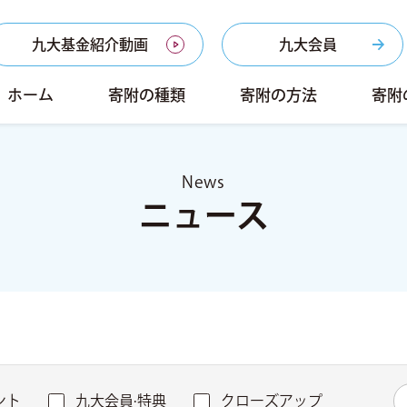
九大基金紹介動画
九大会員
ホーム
寄附の種類
寄附の方法
寄附
News
ニュース
ント
九大会員·特典
クローズアップ