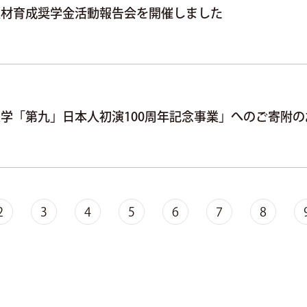
人材育成奨学金活動報告会を開催しました
学「第九」日本人初演100周年記念事業」へのご寄附
2
3
4
5
6
7
8