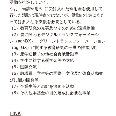
活動を推進していく。
なお、当該寄附PJ に受け⼊れた寄附⾦を使⽤して
⾏った活動は現時点ではないが、活動の推進にあた
っては多大なる支援を必要としている。
（1）教育研究の充実及びそのための環境整備
（2）農に関わるデジタルトランスフォーメーショ
ン（agr-DX）、グリーントランスフォーメーション
（agr-GX）に関する教育研究の一層の推進活動
（3）産学連携その他社会貢献活動等
（4）学生に対する奨学金等の支給
（5）国際交流
（6）教職員、学生等の国際、文化及び体育活動並
びに能力開発等
（7）卒業生等との絆を深める活動
（8）その他本基金の目的達成に必要な事業
LINK