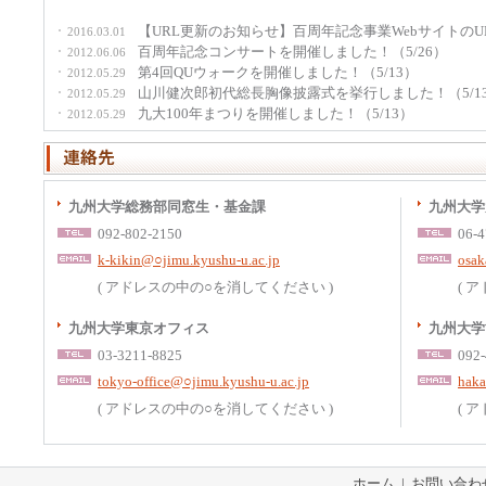
【URL更新のお知らせ】百周年記念事業Webサイトの
2016.03.01
百周年記念コンサートを開催しました！（5/26）
2012.06.06
第4回QUウォークを開催しました！（5/13）
2012.05.29
山川健次郎初代総長胸像披露式を挙行しました！（5/1
2012.05.29
九大100年まつりを開催しました！（5/13）
2012.05.29
九州大学総務部同窓生・基金課
九州大学
092-802-2150
06-4
k-kikin@○jimu.kyushu-u.ac.jp
osak
( アドレスの中の○を消してください )
( 
九州大学東京オフィス
九州大学
03-3211-8825
092-
tokyo-office@○jimu.kyushu-u.ac.jp
haka
( アドレスの中の○を消してください )
( 
ホーム
|
お問い合わ