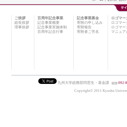
ご挨拶
百周年記念事業
記念事業募金
ロゴマー
総長挨拶
記念事業概要
寄附の申し込み
ロゴマー
理事挨拶
記念事業実施体制
寄附報告
ロゴマー
百周年記念行事
寄附者ご芳名
マニュア
九州大学総務部同窓生・基金課
092-
Copyright© 2011 Kyushu Universit